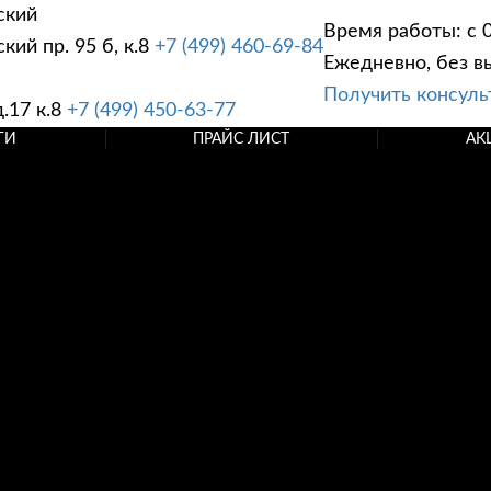
ский
Время работы: с 0
ий пр. 95 б, к.8
+7 (499) 460-69-84
Ежедневно, без в
Получить консул
.17 к.8
+7 (499) 450-63-77
ГИ
ПРАЙС ЛИСТ
АК