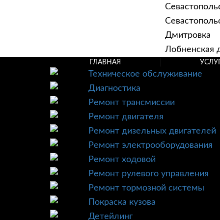
Севастополь
Севастопольск
Дмитровка
Лобненская д
ГЛАВНАЯ
УСЛУ
Техническое обслуживание
Диагностика
Ремонт трансмиссии
Ремонт двигателя
Ремонт дизельных двигателей
Ремонт электрооборудования
Ремонт ходовой
Ремонт рулевого управления
Ремонт тормозной системы
Покраска кузова
Детейлинг