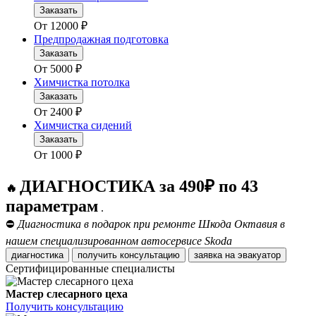
Заказать
От
12000
₽
Предпродажная подготовка
Заказать
От
5000
₽
Химчистка потолка
Заказать
От
2400
₽
Химчистка сидений
Заказать
От
1000
₽
ДИАГНОСТИКА за 490₽ по 43
🔥
параметрам
.
⛔
Диагностика в подарок при ремонте Шкода Октавия в
нашем специализированном автосервисе Skoda
диагностика
получить консультацию
заявка на эвакуатор
Сертифицированные специалисты
Мастер слесарного цеха
Получить консультацию