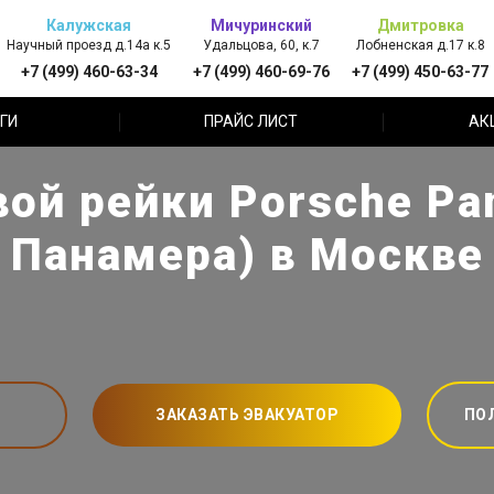
Калужская
Мичуринский
Дмитровка
Научный проезд д.14а к.5
Удальцова, 60, к.7
Лобненская д.17 к.8
+7 (499) 460-63-34
+7 (499) 460-69-76
+7 (499) 450-63-77
ГИ
ПРАЙС ЛИСТ
АК
вой рейки Porsche Pa
Панамера) в Москве
ЗАКАЗАТЬ ЭВАКУАТОР
ПО