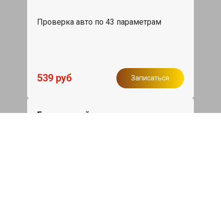
Проверка авто по 43 параметрам
539 руб
Записаться
Бесплатный эвакуатор
При ремонте Porsche Panamera ДВС,
эвакуация авто в пределах МКАД в
подарок.
Записаться