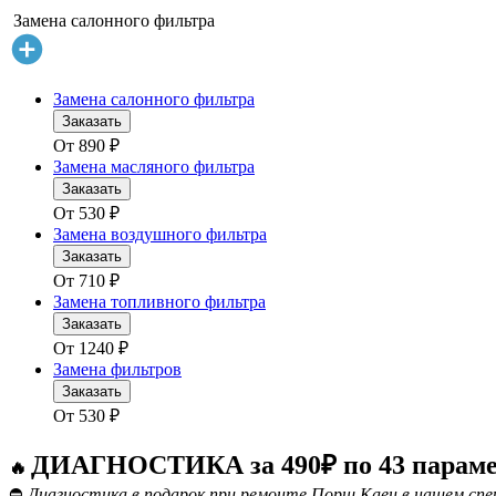
Замена салонного фильтра
Замена салонного фильтра
Заказать
От
890
₽
Замена масляного фильтра
Заказать
От
530
₽
Замена воздушного фильтра
Заказать
От
710
₽
Замена топливного фильтра
Заказать
От
1240
₽
Замена фильтров
Заказать
От
530
₽
ДИАГНОСТИКА за 490₽ по 43 парам
🔥
⛔
Диагностика в подарок при ремонте Порш Каен в нашем спе