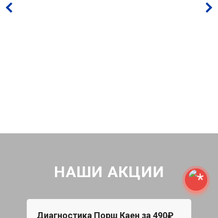
НАШИ АКЦИИ
Диагностика Порш Каен за 490₽
Бес