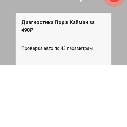
Диагностика Порш Кайман за
490₽
Проверка авто по 43 параметрам
539 руб
Записаться
Бесплатный эвакуатор
При ремонте Porsche Cayman ДВС,