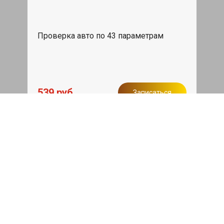
Проверка авто по 43 параметрам
539 руб
Записаться
Бесплатный эвакуатор
При ремонте Porsche 911 ДВС,
эвакуация авто в пределах МКАД в
подарок.