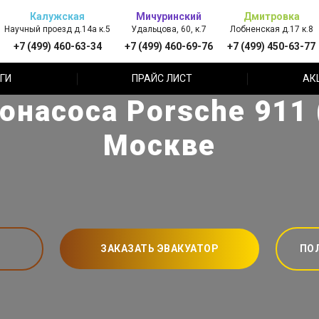
Калужская
Мичуринский
Дмитровка
Научный проезд д.14а к.5
Удальцова, 60, к.7
Лобненская д.17 к.8
+7 (499) 460-63-34
+7 (499) 460-69-76
+7 (499) 450-63-77
ГИ
ПРАЙС ЛИСТ
АК
онасоса Porsche 911 
Москве
ЗАКАЗАТЬ ЭВАКУАТОР
ПО