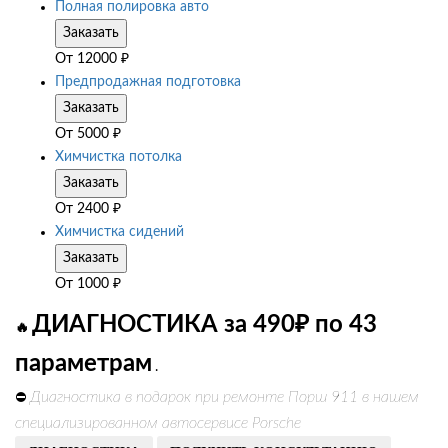
Полная полировка авто
Заказать
От
12000
₽
Предпродажная подготовка
Заказать
От
5000
₽
Химчистка потолка
Заказать
От
2400
₽
Химчистка сидений
Заказать
От
1000
₽
ДИАГНОСТИКА за 490₽ по 43
🔥
параметрам
.
Диагностика в подарок при ремонте Порш 911 в нашем
⛔
специализированном автосервисе Porsche