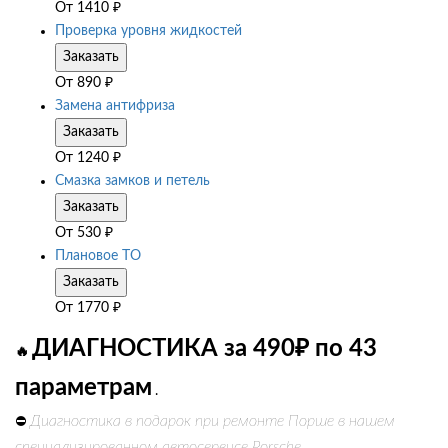
От
1410
₽
Проверка уровня жидкостей
Заказать
От
890
₽
Замена антифриза
Заказать
От
1240
₽
Смазка замков и петель
Заказать
От
530
₽
Плановое ТО
Заказать
От
1770
₽
ДИАГНОСТИКА за 490₽ по 43
🔥
параметрам
.
Диагностика в подарок при ремонте Порше в нашем
⛔
специализированном автосервисе Porsche