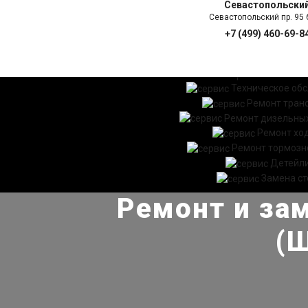
Севастопольски
Севастопольский пр. 95 б
+7 (499) 460-69-8
ГЛАВНАЯ
УСЛ
Техническое об
Ремонт тран
Ремонт дизельных
Ремонт хо
Ремонт тормозн
Детейл
Замена ст
Ремонт и за
(Ш