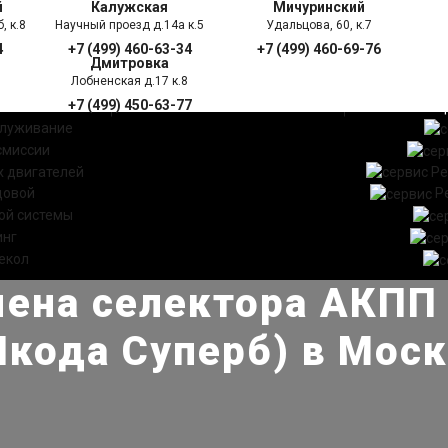
й
Калужская
Мичуринский
, к.8
Научный проезд д.14а к.5
Удальцова, 60, к.7
4
+7 (499) 460-63-34
+7 (499) 460-69-76
Дмитровка
Лобненская д.17 к.8
+7 (499) 450-63-77
УГИ
ПРАЙС ЛИСТ
АКЦ
служивание
смиссии
 двигателей
Ре
довой
Р
ой системы
инг
екол
мена селектора АКПП 
кода Суперб) в Мос