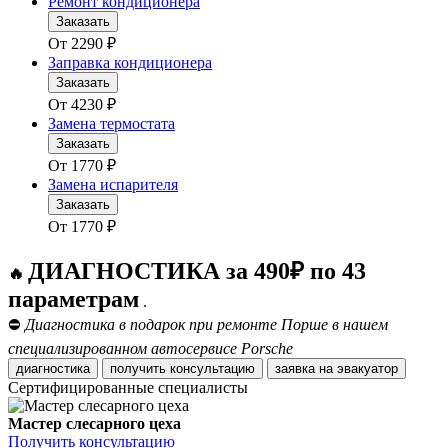
Ремонт кондиционера
Заказать
От
2290
₽
Заправка кондиционера
Заказать
От
4230
₽
Замена термостата
Заказать
От
1770
₽
Замена испарителя
Заказать
От
1770
₽
ДИАГНОСТИКА за 490₽ по 43
🔥
параметрам
.
⛔
Диагностика в подарок при ремонте Порше в нашем
специализированном автосервисе Porsche
диагностика
получить консультацию
заявка на эвакуатор
Сертифицированные специалисты
Мастер слесарного цеха
Получить консультацию