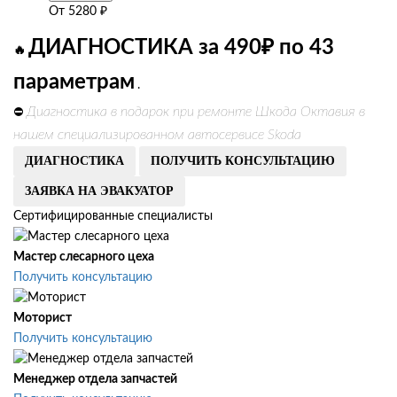
От
5280
₽
ДИАГНОСТИКА за 490₽ по 43
🔥
параметрам
.
Диагностика в подарок при ремонте Шкода Октавия в
⛔
нашем специализированном автосервисе Skoda
ДИАГНОСТИКА
ПОЛУЧИТЬ КОНСУЛЬТАЦИЮ
ЗАЯВКА НА ЭВАКУАТОР
Сертифицированные специалисты
Мастер слесарного цеха
Получить консультацию
Моторист
Получить консультацию
Менеджер отдела запчастей