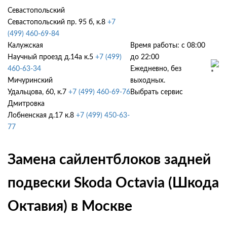
Севастопольский
Севастопольский пр. 95 б, к.8
+7
(499) 460-69-84
Калужская
Время работы: с 08:00
Научный проезд д.14а к.5
+7 (499)
до 22:00
460-63-34
Ежедневно, без
Мичуринский
выходных.
Удальцова, 60, к.7
+7 (499) 460-69-76
Выбрать сервис
Дмитровка
Лобненская д.17 к.8
+7 (499) 450-63-
77
Замена сайлентблоков задней
подвески Skoda Octavia (Шкода
Октавия) в Москве