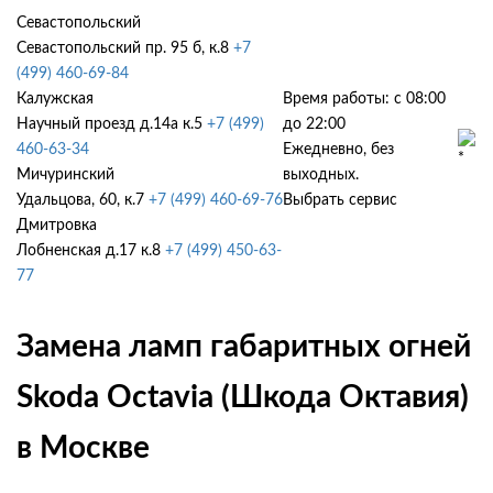
Севастопольский
Севастопольский пр. 95 б, к.8
+7
(499) 460-69-84
Калужская
Время работы: с 08:00
Научный проезд д.14а к.5
+7 (499)
до 22:00
460-63-34
Ежедневно, без
Мичуринский
выходных.
Удальцова, 60, к.7
+7 (499) 460-69-76
Выбрать сервис
Дмитровка
Лобненская д.17 к.8
+7 (499) 450-63-
77
Замена ламп габаритных огней
Skoda Octavia (Шкода Октавия)
в Москве