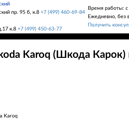
ский
Время работы: с 
ий пр. 95 б, к.8
+7 (499) 460-69-84
Ежедневно, без 
Получить консу
.17 к.8
+7 (499) 450-63-77
koda Karoq (Шкода Карок)
a Karoq