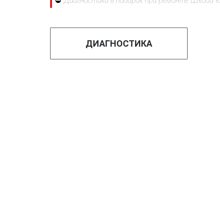
⛔
Диагностика в подарок при ремонте Шкода К
ДИАГНОСТИКА